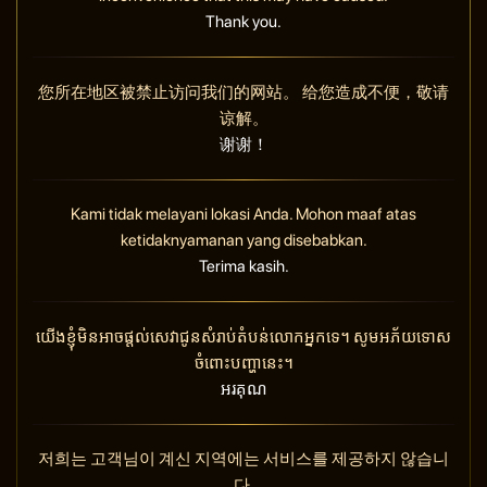
Thank you.
您所在地区被禁止访问我们的网站。 给您造成不便，敬请
谅解。
谢谢！
Kami tidak melayani lokasi Anda. Mohon maaf atas
ketidaknyamanan yang disebabkan.
Terima kasih.
យើងខ្ញុំមិនអាចផ្តល់សេវាជូនសំរាប់តំបន់លោកអ្នកទេ។ សូមអភ័យទោស
ចំពោះបញ្ហានេះ។
អរគុណ
저희는 고객님이 계신 지역에는 서비스를 제공하지 않습니
다.