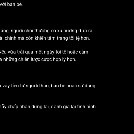
với bạn bè.
 lắng, người chơi thường có xu hướng đưa ra
ài chính mà còn khiến tâm trạng tồi tệ hơn.
 Nếu vừa trải qua một ngày tồi tệ hoặc cảm
ra những chiến lược cược hợp lý hơn.
 vay tiền từ người thân, bạn bè hoặc sử dụng
ãy chấp nhận dừng lại, đánh giá lại tình hình