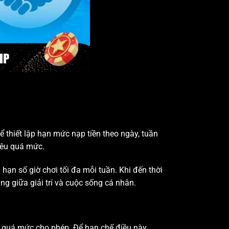
ể thiết lập hạn mức nạp tiền theo ngày, tuần
tiêu quá mức.
 hạn số giờ chơi tối đa mỗi tuần. Khi đến thời
ng giữa giải trí và cuộc sống cá nhân.
c quá mức cho phép. Để hạn chế điều này,