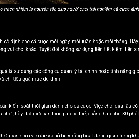
ó trách nhiệm là nguyên tắc giúp người chơi trải nghiệm cá cược là
cố định cho cá cược mỗi ngày, mỗi tuần hoặc mỗi tháng. Hãy coi
 vui chơi khác. Tuyệt đối không sử dụng tiền tiết kiệm, tiền s
uả là sử dụng các công cụ quản lý tài chính hoặc tính năng gi
và chi tiêu quá mức dự định.
 cần kiểm soát thời gian dành cho cá cược. Việc chơi quá lâu c
u chơi, hãy đặt giới hạn thời gian cụ thể, chẳng hạn như 30 ph
hời gian cho cá cược và bỏ bê những hoạt động quan trọng khá