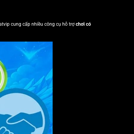
atvip cung cấp nhiều công cụ hỗ trợ
chơi có