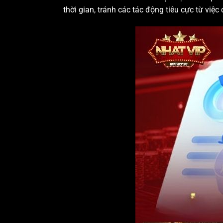
thời gian, tránh các tác động tiêu cực từ việ