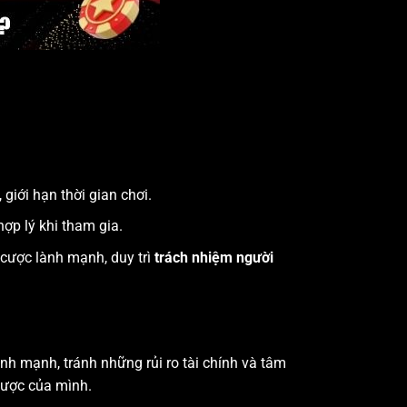
giới hạn thời gian chơi.
hợp lý khi tham gia.
cược lành mạnh, duy trì
trách nhiệm người
nh mạnh, tránh những rủi ro tài chính và tâm
cược của mình.