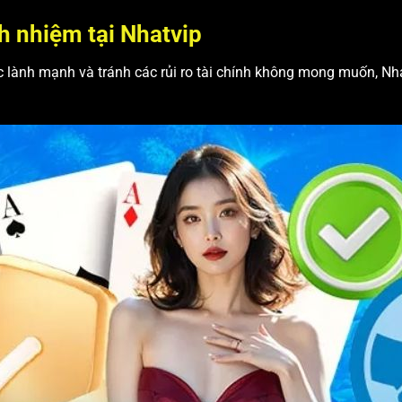
h nhiệm tại Nhatvip
ợc lành mạnh và tránh các rủi ro tài chính không mong muốn, Nh