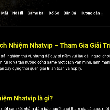
 Mãi
Nổ Hũ
Game bài
Xổ Số
Bắn Cá
Hướng dẫn
ch Nhiệm Nhatvip – Tham Gia Giải T
u trải nghiệm thú vị, nhưng để duy trì niềm vui lâu dài, người chơ
ánh rủi ro và tận hưởng cổng game một cách văn minh, lành mạnh
bạn xây dựng thói quen giải trí an toàn và hợp lý.
hiệm Nhatvip là gì?
à một cam kết nhằm đảm bảo người chơi tham gia cá cược một c