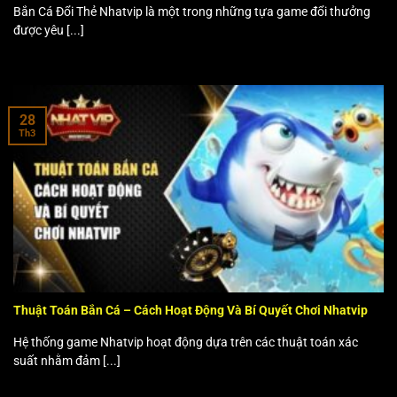
Bắn Cá Đổi Thẻ Nhatvip là một trong những tựa game đổi thưởng
được yêu [...]
28
Th3
Thuật Toán Bắn Cá – Cách Hoạt Động Và Bí Quyết Chơi Nhatvip
Hệ thống game Nhatvip hoạt động dựa trên các thuật toán xác
suất nhằm đảm [...]