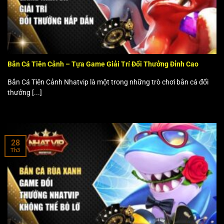
Bắn Cá Tiên Cảnh – Tựa Game Giải Trí Đổi Thưởng Đỉnh Cao
Bắn Cá Tiên Cảnh Nhatvip là một trong những trò chơi bắn cá đổi
thưởng [...]
28
Th3