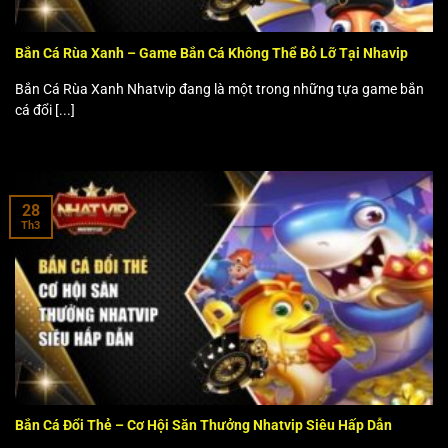
Bắn Cá Rùa Xanh – Game Bắn Cá Không Thể Bỏ Lỡ Tại Nhavip
Bắn Cá Rùa Xanh Nhatvip đang là một trong những tựa game bắn
cá đổi [...]
28
Th3
Bắn Cá Đổi Thẻ – Cơ Hội Săn Thưởng Nhatvip Siêu Hấp Dẫn