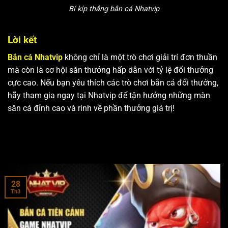
Bí kíp thắng bắn cá Nhatvip
Lời kết
Bắn cá Nhatvip
không chỉ là một trò chơi giải trí đơn thuần
mà còn là cơ hội săn thưởng hấp dẫn với tỷ lệ đổi thưởng
cực cao. Nếu bạn yêu thích các trò chơi bắn cá đổi thưởng,
hãy tham gia ngay tại Nhatvip để tận hưởng những màn
săn cá đỉnh cao và rinh về phần thưởng giá trị!
28
Th3