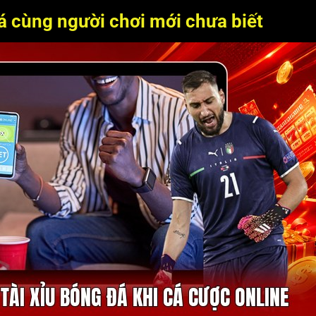
đá cùng người chơi mới chưa biết