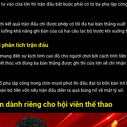
tư vào cửa lớn thì trận đấu bắt buộc phải có từ ba pha lập công
ì kết quả trận đấu chỉ được phép có tối đa hai bàn thắng xuất 
ỹ lưỡng khả năng ghi bàn của cả hai câu lạc bộ trước khi xuống t
i phân tích trận đấu
ang đến sự kịch tính cao độ cho người chơi bởi cách tính tiền
t thúc với đúng ba bàn thắng được ghi thì cửa lớn sẽ chỉ nhận
 pha lập công trong chín mươi phút thi đấu đạt từ bốn bàn trở 
n bộ tiền vốn nếu trận đấu diễn ra quá bùng nổ về mặt tỷ số.
n dành riêng cho hội viên thể thao