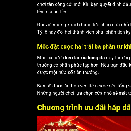
chơi tấn công cởi mở. Khi bạn quyết định đầu 
lên mới ăn tiền.
Đối với những khách hàng lựa chọn cửa nhỏ th
Tỷ lệ này đòi hỏi thành viên phải phân tích k
Mốc đặt cược hai trái ba phần tư kh
Mốc cá cược
kèo tài xỉu bóng đá
này thường m
thưởng có phần phức tạp hơn. Nếu trận đấu kế
được một nửa số tiền thưởng.
Bạn sẽ được ăn trọn vẹn tiền cược nếu tổng số
Những người chơi lựa chọn cửa nhỏ sẽ mất toà
Chương trình ưu đãi hấp dẫ