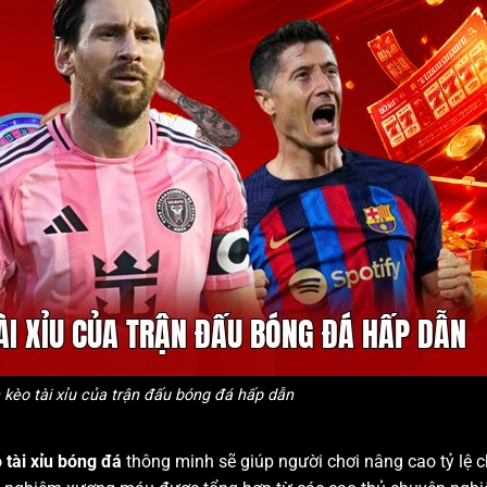
 kèo tài xỉu của trận đấu bóng đá hấp dẫn
 tài xỉu bóng đá
thông minh sẽ giúp người chơi nâng cao tỷ lệ c