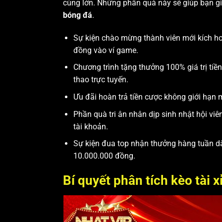
cùng lớn. Những phần quà này sẽ giúp bạn gi
bóng đá
.
Sự kiện chào mừng thành viên mới kích ho
đồng vào ví game.
Chương trình tặng thưởng 100% giá trị tiề
thao trực tuyến.
Ưu đãi hoàn trả tiền cược không giới hạn mỗ
Phần quà tri ân nhân dịp sinh nhật hội viê
tài khoản.
Sự kiện đua top nhận thưởng hàng tuần dàn
10.000.000 đồng.
Bí quyết phân tích kèo tài 