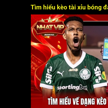
Tìm hiểu kèo tài xỉu bóng 