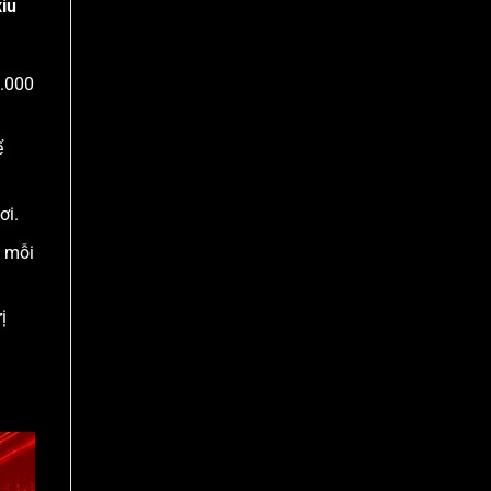
xỉu
0.000
ể
ơi.
o mỗi
ị