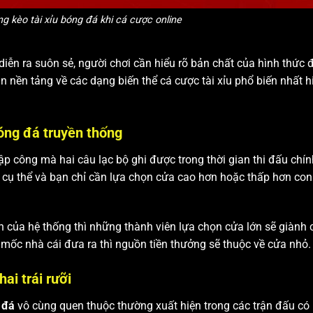
g kèo tài xỉu bóng đá khi cá cược online
diễn ra suôn sẻ, người chơi cần hiểu rõ bản chất của hình thức 
n nền tảng về các dạng biến thể cá cược tài xỉu phổ biến nhất h
bóng đá truyền thống
ập công mà hai câu lạc bộ ghi được trong thời gian thi đấu chín
 cụ thể và bạn chỉ cần lựa chọn cửa cao hơn hoặc thấp hơn con
của hệ thống thì những thành viên lựa chọn cửa lớn sẽ giành 
n mốc nhà cái đưa ra thì nguồn tiền thưởng sẽ thuộc về cửa nhỏ.
hai trái rưỡi
 đá
vô cùng quen thuộc thường xuất hiện trong các trận đấu có 