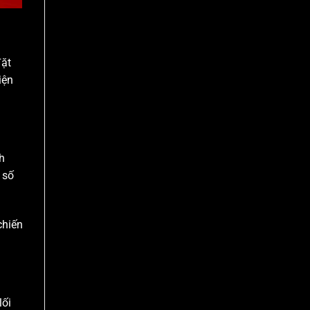
đặt
iện
h
 số
chiến
lối