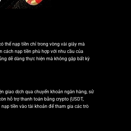
 thể nạp tiền chỉ trong vòng vài giây mà
ọn cách nạp tiền phù hợp với nhu cầu của
cũng dễ dàng thực hiện mà không gặp bất kỳ
iện giao dịch qua chuyển khoản ngân hàng, sử
còn hỗ trợ thanh toán bằng crypto (USDT,
 nạp tiền vào tài khoản để tham gia các trò