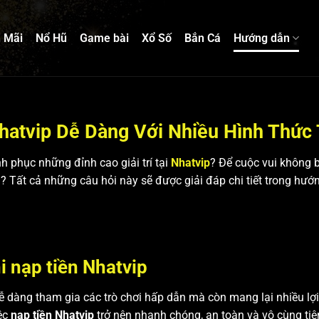
 Mãi
Nổ Hũ
Game bài
Xổ Số
Bắn Cá
Hướng dẫn
hatvip Dễ Dàng Với Nhiều Hình Thức
 phục những đỉnh cao giải trí tại
Nhatvip
? Để cuộc vui không b
 Tất cả những câu hỏi này sẽ được giải đáp chi tiết trong hướ
i nạp tiền Nhatvip
 dàng tham gia các trò chơi hấp dẫn mà còn mang lại nhiều lợi í
iệc
nạp tiền Nhatvip
trở nên nhanh chóng, an toàn và vô cùng tiện