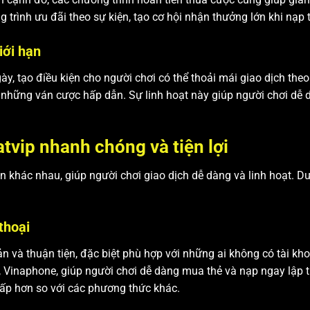
trình ưu đãi theo sự kiện, tạo cơ hội nhận thưởng lớn khi nạp 
iới hạn
y, tạo điều kiện cho người chơi có thể thoải mái giao dịch the
 những ván cược hấp dẫn. Sự linh hoạt này giúp người chơi dễ 
tvip nhanh chóng và tiện lợi
 khác nhau, giúp người chơi giao dịch dễ dàng và linh hoạt. D
thoại
n và thuận tiện, đặc biệt phù hợp với những ai không có tài kh
, Vinaphone, giúp người chơi dễ dàng mua thẻ và nạp ngay lập t
hấp hơn so với các phương thức khác.