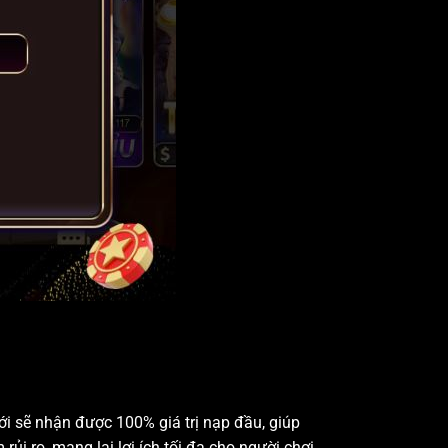
i sẽ nhận được 100% giá trị nạp đầu, giúp
ủi ro, mang lại lợi ích tối đa cho người chơi.