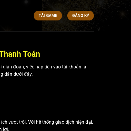
TẢI GAME
ĐĂNG KÝ
 Thanh Toán
ị gián đoạn, việc nạp tiền vào tài khoản là
ng dẫn dưới đây.
ch vượt trội. Với hệ thống giao dịch hiện đại,
 lợi.