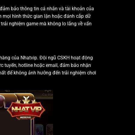
 đảm bảo thông tin cá nhân và tài khoản của
ặn mọi hình thức gian lận hoặc đánh cắp dữ
và trải nghiệm game mà không lo lắng về vấn
ch hàng của Nhatvip. Đội ngũ CSKH hoạt động
rực tuyến, hotline hoặc email, đảm bảo nhận
nhất để không ảnh hưởng đến trải nghiệm chơi