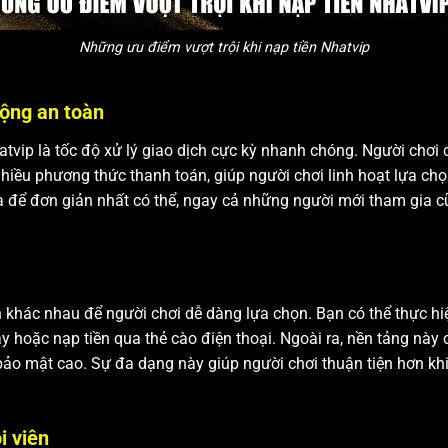
Những ưu điểm vượt trội khi nạp tiền Nhatvip
động an toàn
ip là tốc độ xử lý giao dịch cực kỳ nhanh chóng. Người chơi có
nhiều phương thức thanh toán, giúp người chơi linh hoạt lựa ch
óa để đơn giản nhất có thể, ngay cả những người mới tham gia 
 khác nhau để người chơi dễ dàng lựa chọn. Bạn có thể thực h
y hoặc nạp tiền qua thẻ cào điện thoại. Ngoài ra, nền tảng này 
bảo mật cao. Sự đa dạng này giúp người chơi thuận tiện hơn khi
i viên