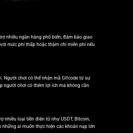
trợ nhiều ngân hàng phổ biến, đảm bảo giao
 với mức phí thấp hoặc thậm chí miễn phí nếu
ãi. Người chơi có thể nhận mã Gifcode từ sự
p người chơi có thêm lợi ích mà không cần
 nhiều loại tiền điện tử như USDT, Bitcoin,
ho những ai muốn thực hiện các khoản nạp lớn