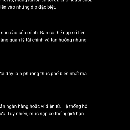
tiền vào những dịp đặc biệt.
o nhu cầu của mình. Bạn có thể nạp số tiền
dàng quản lý tài chính và tận hưởng những
ưới đây là 5 phương thức phổ biến nhất mà
oản ngân hàng hoặc ví điện tử. Hệ thống hỗ
ức. Tuy nhiên, mức nạp có thể bị giới hạn