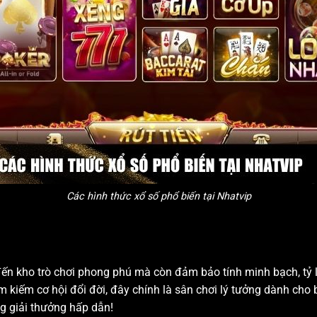
Các hình thức xổ số phổ biến tại Nhatvip
n kho trò chơi phong phú mà còn đảm bảo tính minh bạch, tỷ 
ìm kiếm cơ hội đổi đời, đây chính là sân chơi lý tưởng dành ch
g giải thưởng hấp dẫn!