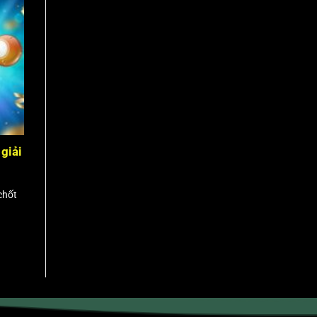
 giải
 chốt