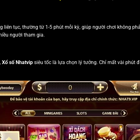
 liên tục, thường từ 1-5 phút mỗi kỳ, giúp người chơi không phải
nhiều người tham gia.
,
Xổ số Nhatvip
siêu tốc là lựa chọn lý tưởng. Chỉ mất vài phút 