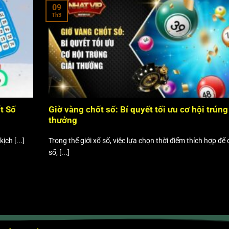
09
Th3
t Số
Giờ vàng chốt số: Bí quyết tối ưu cơ hội trúng
thưởng
ịch [...]
Trong thế giới xổ số, việc lựa chọn thời điểm thích hợp để
số, [...]