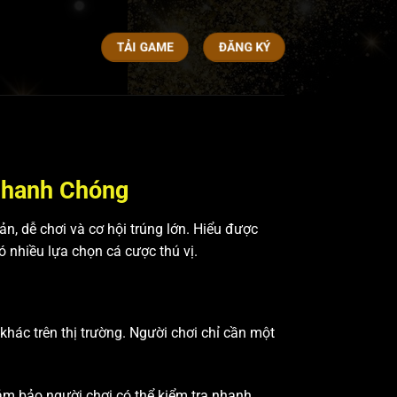
TẢI GAME
ĐĂNG KÝ
Nhanh Chóng
ản, dễ chơi và cơ hội trúng lớn. Hiểu được
 nhiều lựa chọn cá cược thú vị.
khác trên thị trường. Người chơi chỉ cần một
đảm bảo người chơi có thể kiểm tra nhanh