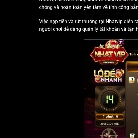
chóng và hoàn toàn yên tâm về tính công bằ
Việc nạp tiền và rút thưởng tại Nhatvip diễn 
người chơi dễ dàng quản lý tài khoản và tận 