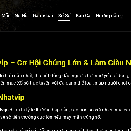
 Mãi
Nổ Hũ
Game bài
Xổ Số
Bắn Cá
Hướng dẫn
vip – Cơ Hội Chúng Lớn & Làm Giàu 
trí hấp dẫn nhất, thu hút đông đảo người chơi nhờ yếu tố đơn gi
n mục Xổ số trực tuyến với đa dạng thể loại, giúp người chơi có
Nhatvip
tvip
chính là tỷ lệ thưởng hấp dẫn, cao hơn so với nhiều nhà cái 
về số tiền thưởng cực lớn nếu may mắn trúng số.
bộ kết quả xổ số. Dữ liệu được cập nhật theo thời gian thực, 