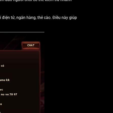
í điện tử, ngân hàng, thẻ cào. Điều này giúp