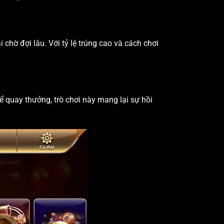
 chờ đợi lâu. Với tỷ lệ trúng cao và cách chơi
để quay thưởng, trò chơi này mang lại sự hồi