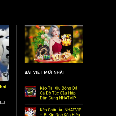
BÀI VIẾT MỚI NHẤT
chơi
Kèo Tài Xỉu Bóng Đá –
Cá Độ Túc Cầu Hấp
Dẫn Cùng NHATVIP
...]
Kèo Châu Âu NHATVIP
– Bí Kíp Đọc Kèo Hiệu