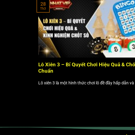
28
Th3
Lô Xiên 3 – Bí Quyết Chơi Hiệu Quả & Chố
Chuẩn
Lô xiên 3 là một hình thức chơi lô đề đầy hấp dẫn và k