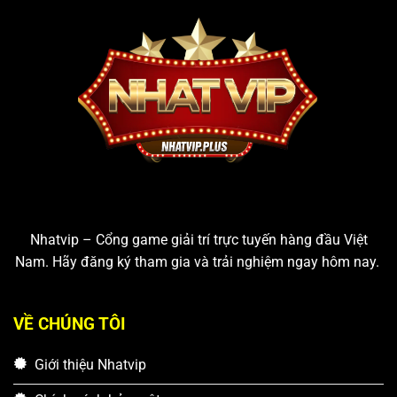
Nhatvip – Cổng game giải trí trực tuyến hàng đầu Việt
Nam. Hãy đăng ký tham gia và trải nghiệm ngay hôm nay.
VỀ CHÚNG TÔI
Giới thiệu Nhatvip