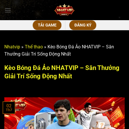
Bỏ
qua
nội
dung
TẢI GAME
ĐĂNG KÝ
Nhatvip
»
Thể thao
»
Kèo Bóng Đá Ảo NHATVIP – Săn
Thưởng Giải Trí Sống Động Nhất
Kèo Bóng Đá Ảo NHATVIP – Săn Thưởng
Giải Trí Sống Động Nhất
02
Th7