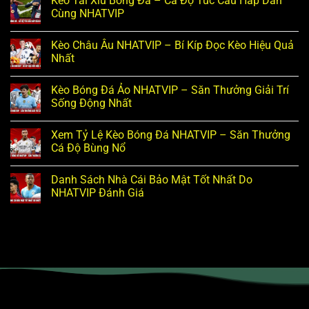
Kèo Tài Xỉu Bóng Đá – Cá Độ Túc Cầu Hấp Dẫn
Cùng NHATVIP
Kèo Châu Âu NHATVIP – Bí Kíp Đọc Kèo Hiệu Quả
Nhất
Kèo Bóng Đá Ảo NHATVIP – Săn Thưởng Giải Trí
Sống Động Nhất
Xem Tỷ Lệ Kèo Bóng Đá NHATVIP – Săn Thưởng
Cá Độ Bùng Nổ
Danh Sách Nhà Cái Bảo Mật Tốt Nhất Do
NHATVIP Đánh Giá