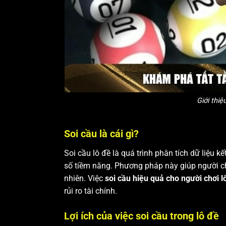
Giới thi
Soi cầu là cái gì?
Soi cầu lô đề là quá trình phân tích dữ liệu k
số tiềm năng. Phương pháp này giúp người ch
nhiên. Việc
soi cầu hiệu quả cho người chơi l
rủi ro tài chính.
Lợi ích của việc soi cầu trong lô đề