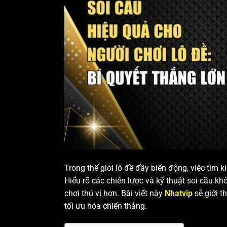
Trong thế giới lô đề đầy biến động, việc tìm
Hiểu rõ các chiến lược và kỹ thuật soi cầu k
chơi thú vị hơn. Bài viết này
Nhatvip
sẽ giới 
tối ưu hóa chiến thắng.