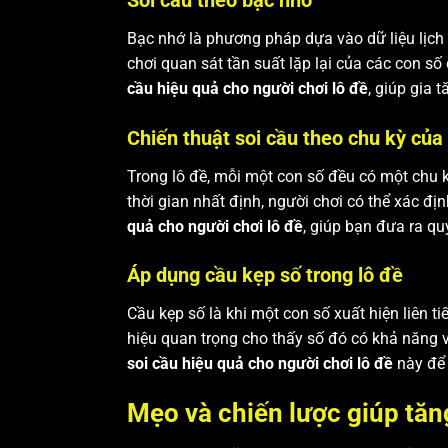
Bạc nhớ là phương pháp dựa vào dữ liệu lịch 
chơi quan sát tần suất lặp lại của các con s
cầu hiệu quả cho người chơi lô đề
, giúp gia 
Chiến thuật soi cầu theo chu kỳ của
Trong lô đề, mỗi một con số đều có một chu k
thời gian nhất định, người chơi có thể xác đị
quả cho người chơi lô đề
, giúp bạn đưa ra qu
Áp dụng cầu kẹp số trong lô đề
Cầu kẹp số là khi một con số xuất hiện liên t
hiệu quan trọng cho thấy số đó có khả năng v
soi cầu hiệu quả cho người chơi lô đề
này để 
Mẹo và chiến lược giúp tăng