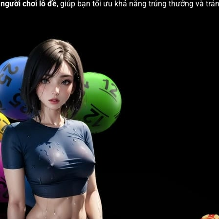
 người chơi lô đề
, giúp bạn tối ưu khả năng trúng thưởng và trán