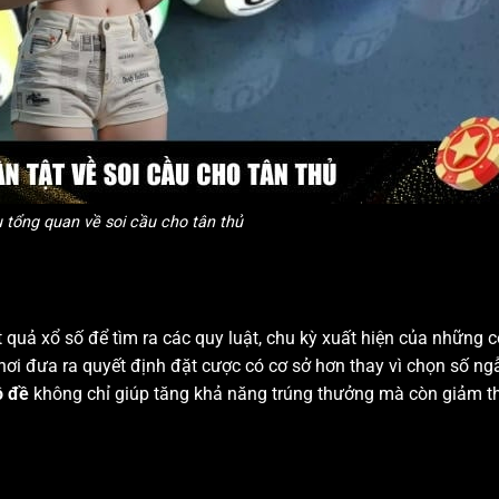
ệu tổng quan về soi cầu cho tân thủ
ết quả xổ số để tìm ra các quy luật, chu kỳ xuất hiện của những 
ơi đưa ra quyết định đặt cược có cơ sở hơn thay vì chọn số ng
ô đề
không chỉ giúp tăng khả năng trúng thưởng mà còn giảm t