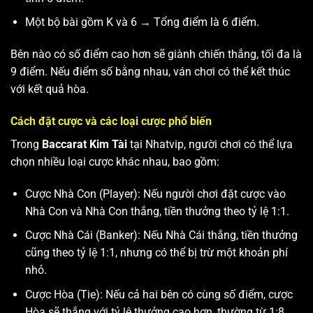
Một bộ bài gồm K và 6 → Tổng điểm là 6 điểm.
Bên nào có số điểm cao hơn sẽ giành chiến thắng, tối đa là
9 điểm. Nếu điểm số bằng nhau, ván chơi có thể kết thúc
với kết quả hòa.
Cách đặt cược và các loại cược phổ biến
Trong
Baccarat Kim Tài
tại Nhatvip, người chơi có thể lựa
chọn nhiều loại cược khác nhau, bao gồm:
Cược Nhà Con (Player): Nếu người chơi đặt cược vào
Nhà Con và Nhà Con thắng, tiền thưởng theo tỷ lệ 1:1.
Cược Nhà Cái (Banker): Nếu Nhà Cái thắng, tiền thưởng
cũng theo tỷ lệ 1:1, nhưng có thể bị trừ một khoản phí
nhỏ.
Cược Hòa (Tie): Nếu cả hai bên có cùng số điểm, cược
Hòa sẽ thắng với tỷ lệ thưởng cao hơn, thường từ 1:8