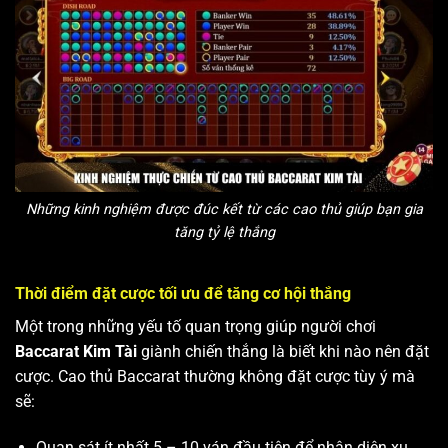
Những kinh nghiệm được đúc kết từ các cao thủ giúp bạn gia
tăng tỷ lệ thắng
Thời điểm đặt cược tối ưu để tăng cơ hội thắng
Một trong những yếu tố quan trọng giúp người chơi
Baccarat Kim Tài
giành chiến thắng là biết khi nào nên đặt
cược. Cao thủ Baccarat thường không đặt cược tùy ý mà
sẽ:
Quan sát ít nhất 5 – 10 ván đầu tiên để nhận diện xu