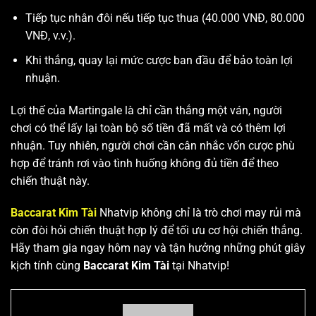
Tiếp tục nhân đôi nếu tiếp tục thua (40.000 VNĐ, 80.000
VNĐ, v.v.).
Khi thắng, quay lại mức cược ban đầu để bảo toàn lợi
nhuận.
Lợi thế của Martingale là chỉ cần thắng một ván, người
chơi có thể lấy lại toàn bộ số tiền đã mất và có thêm lợi
nhuận. Tuy nhiên, người chơi cần cân nhắc vốn cược phù
hợp để tránh rơi vào tình huống không đủ tiền để theo
chiến thuật này.
Baccarat Kim Tài
Nhatvip không chỉ là trò chơi may rủi mà
còn đòi hỏi chiến thuật hợp lý để tối ưu cơ hội chiến thắng.
Hãy tham gia ngay hôm nay và tận hưởng những phút giây
kịch tính cùng
Baccarat Kim Tài
tại Nhatvip!