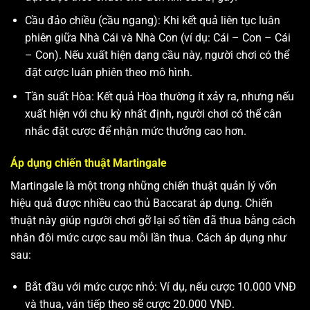
Cầu đảo chiều (cầu ngang): Khi kết quả liên tục luân
phiên giữa Nhà Cái và Nhà Con (ví dụ: Cái – Con – Cái
– Con). Nếu xuất hiện dạng cầu này, người chơi có thể
đặt cược luân phiên theo mô hình.
Tần suất Hòa: Kết quả Hòa thường ít xảy ra, nhưng nếu
xuất hiện với chu kỳ nhất định, người chơi có thể cân
nhắc đặt cược để nhận mức thưởng cao hơn.
Áp dụng chiến thuật Martingale
Martingale là một trong những chiến thuật quản lý vốn
hiệu quả được nhiều cao thủ Baccarat áp dụng. Chiến
thuật này giúp người chơi gỡ lại số tiền đã thua bằng cách
nhân đôi mức cược sau mỗi lần thua. Cách áp dụng như
sau:
Bắt đầu với mức cược nhỏ: Ví dụ, nếu cược 10.000 VNĐ
và thua, ván tiếp theo sẽ cược 20.000 VNĐ.