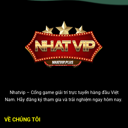
Nhatvip – Cổng game giải trí trực tuyến hàng đầu Việt
Nam. Hãy đăng ký tham gia và trải nghiệm ngay hôm nay.
VỀ CHÚNG TÔI